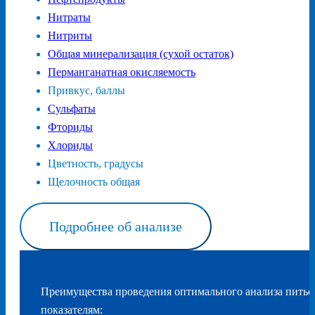
Нитраты
Нитриты
Общая минерализация (сухой остаток)
Перманганатная окисляемость
Привкус, баллы
Сульфаты
Фториды
Хлориды
Цветность, градусы
Щелочность общая
Подробнее об анализе
Преимущества проведения оптимального анализа питье
показателям: