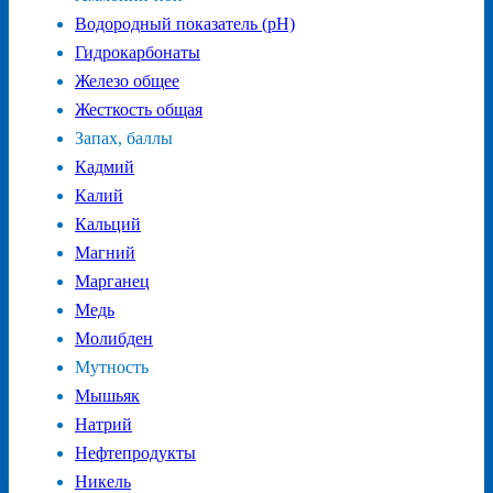
Водородный показатель (pH)
Гидрокарбонаты
Железо общее
Жесткость общая
Запах, баллы
Кадмий
Калий
Кальций
Магний
Марганец
Медь
Молибден
Мутность
Мышьяк
Натрий
Нефтепродукты
Никель