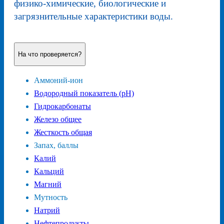
физико-химические, биологические и
загрязнительные характеристики воды.
На что проверяется?
Аммоний-ион
Водородный показатель (pH)
Гидрокарбонаты
Железо общее
Жесткость общая
Запах, баллы
Калий
Кальций
Магний
Мутность
Натрий
Нефтепродукты