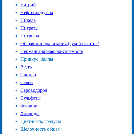
Натрий
Нефтепродукты
Никель
Нитраты
Нитриты
Общая минерализация (сухой остаток)
Перманганатная окисляемость
Привкус, баллы
Ртуть
Свинец
Селен
Сероводород
Сульфаты
Фториды
Хлориды
Цветность, градусы
Щелочность общая